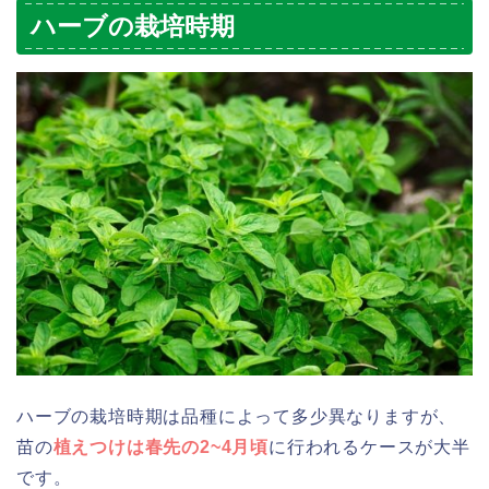
ハーブの栽培時期
ハーブの栽培時期は品種によって多少異なりますが、
苗の
植えつけは春先の2~4月頃
に行われるケースが大半
です。