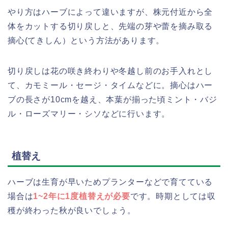
やり方はハーブによって違いますが、株元付近から全
体をカットする切り戻しと、先端の芽や蕾を摘み取る
摘心(てきしん）という方法があります。
切り戻しは花の咲き終わりや冬越し前のお手入れとし
て、カモミール・セージ・タイムなどに。摘心はハー
ブの長さが10cmを越え、本葉が揃った頃ミント・バジ
ル・ローズマリー・シソなどに行います。
植替え
ハーブは生育が早いためプランターなどで育てている
場合は
1~2年に1度植替えが必要
です。時期としては収
穫が終わった秋が良いでしょう。