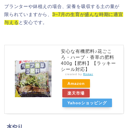
プランターや鉢植えの場合、栄養を吸収する土の量が
限られていますから、
3~7月の生育が盛んな時期に
適宜
与える
と安心です。
安心な有機肥料♪花ごこ
ろ・ハーブ・香草の肥料
400g【肥料】【ラッキー
シール対応】
created by
Rinker
Amazon
楽天市場
Yahooショッピング
水やり