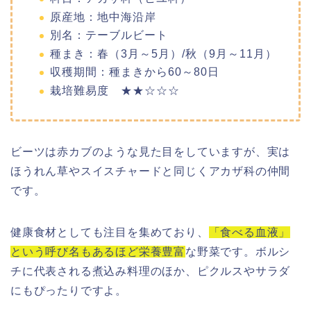
原産地：地中海沿岸
別名：テーブルビート
種まき：春（3月～5月）/秋（9月～11月）
収穫期間：種まきから60～80日
栽培難易度 ★★☆☆☆
ビーツは赤カブのような見た目をしていますが、実は
ほうれん草やスイスチャードと同じくアカザ科の仲間
です。
健康食材としても注目を集めており、
「食べる血液」
という呼び名もあるほど栄養豊富
な野菜です。ボルシ
チに代表される煮込み料理のほか、ピクルスやサラダ
にもぴったりですよ。