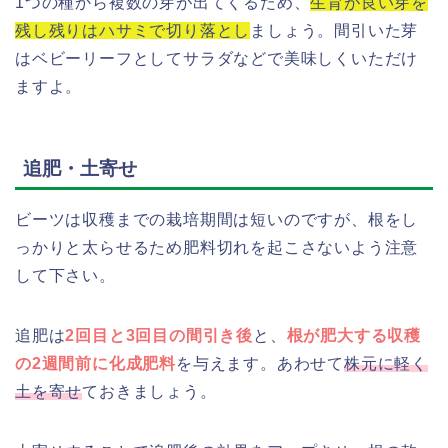
1つの種から複数の芽が出てくるため、
生育が良い芽を
残し残りはハサミで切り落とし
ましょう。間引いた芽
はベビーリーフとしてサラダなどで美味しくいただけ
ますよ。
追肥・土寄せ
ビーツは収穫までの栽培期間は短いのですが、根をし
っかりと太らせるため肥料切れを起こさないよう注意
して下さい。
追肥は
2回目と3回目の間引き後
と、
根が肥大する収穫
の2週間前に化成肥料
を与えます。あわせて
株元に軽く
土を寄せ
ておきましょう。