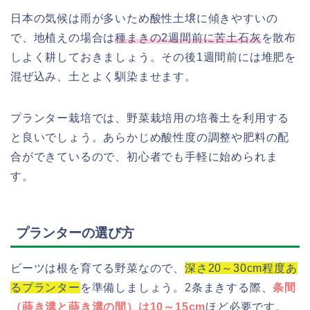
日本の気候は雨が多いため酸性土壌に傾きやすいの
で、地植えの場合は
種まきの2週間前に苦土石灰
を散布
しよく耕しておきましょう。その後1週間前には堆肥を
混ぜ込み、土とよく馴染ませます。
プランター栽培では、野菜栽培用の培養土を利用する
と良いでしょう。あらかじめ酸性度の調整や肥料の配
合ができているので、初心者でも手軽に始められま
す。
プランターの選び方
ビーツは根を育てる野菜なので、
深さ20～30cm程度あ
るプランター
を準備しましょう。2条まきする際、
条間
（蒔き溝と蒔き溝の間）は10～15cm
ほど必要です。