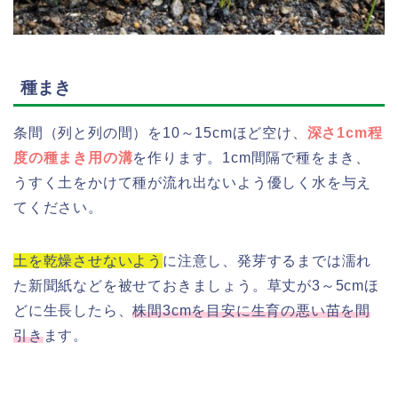
種まき
条間（列と列の間）を10～15cmほど空け、
深さ1cm程
度の種まき用の溝
を作ります。1cm間隔で種をまき、
うすく土をかけて種が流れ出ないよう優しく水を与え
てください。
土を乾燥させないよう
に注意し、発芽するまでは濡れ
た新聞紙などを被せておきましょう。草丈が3～5cmほ
どに生長したら、
株間3cm
を目安に生育の悪い苗を間
引き
ます。