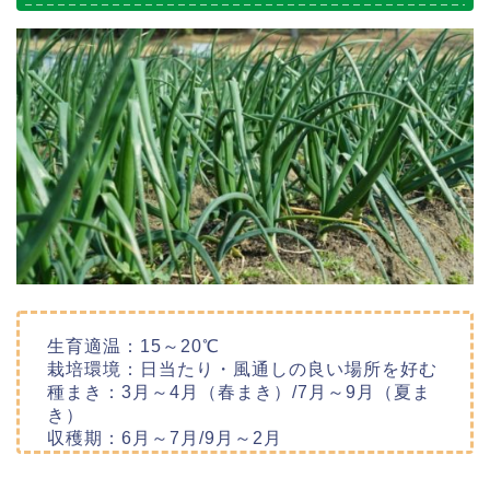
生育適温：15～20℃
栽培環境：日当たり・風通しの良い場所を好む
種まき：3月～4月（春まき）/7月～9月（夏ま
き）
収穫期：6月～7月/9月～2月