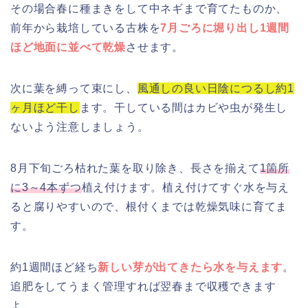
その場合春に種まきをして中ネギまで育てたものか、
前年から栽培している古株を
7月ごろに堀り出し1週間
ほど地面に並べて乾燥
させます。
次に葉を縛って束にし、
風通しの良い日陰につるし約1
ヶ月ほど干し
ます。干している間はカビや虫が発生し
ないよう注意しましょう。
8月下旬ごろ枯れた葉を取り除き、長さを揃えて
1箇所
に3～4本ずつ
植え付けます。植え付けてすぐ水を与え
ると腐りやすいので、根付くまでは乾燥気味に育てま
す。
約1週間ほど経ち
新しい芽が出てきたら水を与えます
。
追肥をしてうまく管理すれば翌春まで収穫できます
よ。