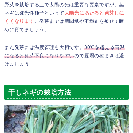
野菜を栽培する上で太陽の光は重要な要素ですが、葉
ネギは嫌光性種子といって
太陽光にあたると発芽しに
くくなります
。発芽までは新聞紙や不織布を被せて暗
めに育てましょう。
また発芽には温度管理も大切です。
30℃を超える高温
になると発芽不良になりやすい
ので夏場の種まきは避
けましょう。
干しネギの栽培方法