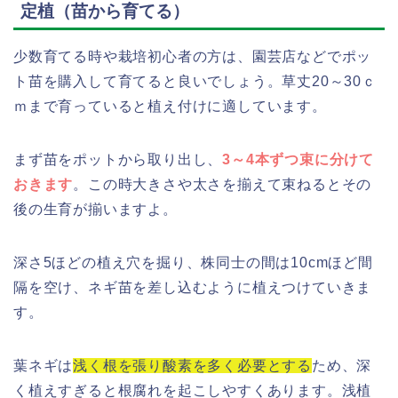
定植（苗から育てる）
少数育てる時や栽培初心者の方は、園芸店などでポッ
ト苗を購入して育てると良いでしょう。草丈20～30ｃ
ｍまで育っていると植え付けに適しています。
まず苗をポットから取り出し、
3～4本ずつ束に分けて
おきます
。この時大きさや太さを揃えて束ねるとその
後の生育が揃いますよ。
深さ5ほどの植え穴を掘り、株同士の間は10cmほど間
隔を空け、ネギ苗を差し込むように植えつけていきま
す。
葉ネギは
浅く根を張り酸素を多く必要とする
ため、深
く植えすぎると根腐れを起こしやすくあります。浅植