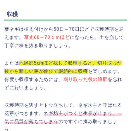
収穫
葉ネギは植え付けから60日～70日ほどで収穫時期を迎
えます。
草丈60～70ｃｍほど
になったら、土を崩して
丁寧に株を抜き取りましょう。
または
地際部5cmほど残して収穫すると、切り取った
後から新しい芽が伸びて継続的に収穫
を楽しめます。
何度か収穫するためには、
刈り取った後の追肥
を忘れ
ずに行いましょう。
収穫時期を逃すとトウ立ちして、ネギ坊主と呼ばれる
花芽がつきます。
ネギ坊主がつくと生長が止まり、一
気に品質が落ちてしまう
のですぐに摘み取りましょ
う。