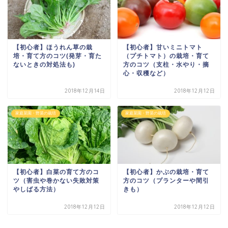
【初心者】ほうれん草の栽
【初心者】甘いミニトマト
培・育て方のコツ(発芽・育た
（プチトマト）の栽培・育て
ないときの対処法も)
方のコツ（支柱・水やり・摘
心・収穫など）
2018年12月14日
2018年12月12日
家庭菜園・野菜の栽培
家庭菜園・野菜の栽培
【初心者】白菜の育て方のコ
【初心者】かぶの栽培・育て
ツ（害虫や巻かない失敗対策
方のコツ（プランターや間引
やしばる方法）
きも）
2018年12月12日
2018年12月12日