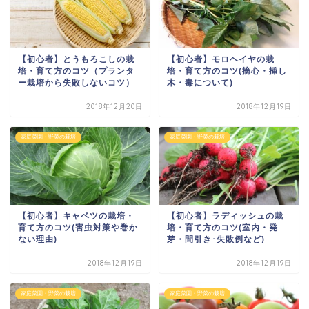
【初心者】とうもろこしの栽
【初心者】モロヘイヤの栽
培・育て方のコツ（プランタ
培・育て方のコツ(摘心・挿し
ー栽培から失敗しないコツ）
木・毒について)
2018年12月20日
2018年12月19日
家庭菜園・野菜の栽培
家庭菜園・野菜の栽培
【初心者】キャベツの栽培・
【初心者】ラディッシュの栽
育て方のコツ(害虫対策や巻か
培・育て方のコツ(室内・発
ない理由)
芽・間引き･失敗例など)
2018年12月19日
2018年12月19日
家庭菜園・野菜の栽培
家庭菜園・野菜の栽培